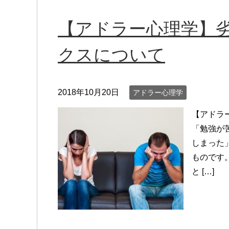
【アドラー心理学】
クスについて
2018年10月20日
アドラー心理学
【アドラ
「勉強が
しまった
ものです
と […]