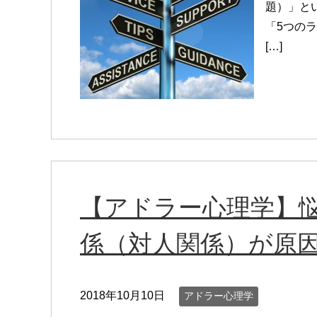
題）」と
「5つの
[…]
【アドラー心理学】
係（対人関係）が原
2018年10月10日
アドラー心理学