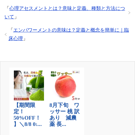
「
心理アセスメントとは？意味と定義、種類と方法につ
いて
」
「
エンパワーメントの意味は？定義と概念を簡単に｜臨
床心理
」